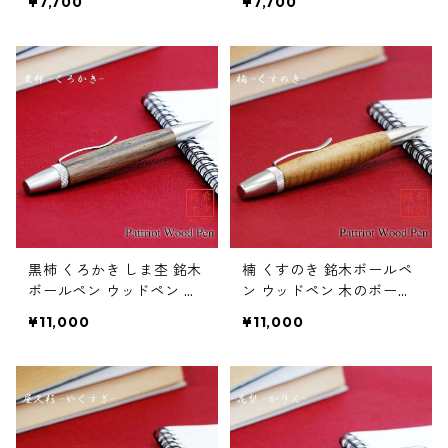
¥7,700
¥7,700
黒柿 くろかき しま杢 銘木
楠 くすのき 銘木ボールペ
ボールペン ウッドペン 木
ン ウッドペン 木のボール
のボールペン パーカータ
ペン パーカータイプ SP15
¥11,000
¥11,000
イプ SP15305
306