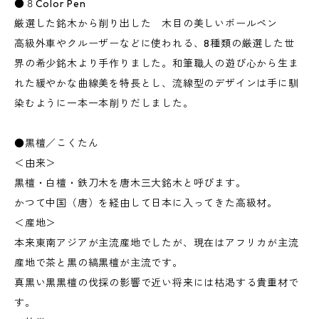
●８Color Pen
厳選した銘木から削り出した 木目の美しいボールペン
高級外車やクルーザーなどに使われる、8種類の厳選した世
界の希少銘木より手作りました。和筆職人の遊び心から生ま
れた緩やかな曲線美を特長とし、流線型のデザインは手に馴
染むように一本一本削りだしました。
●黒檀／こくたん
＜由来＞
黒檀・白檀・鉄刀木を唐木三大銘木と呼びます。
かつて中国（唐）を経由して日本に入ってきた高級材。
＜産地＞
本来東南アジアが主流産地でしたが、現在はアフリカが主流
産地で茶と黒の縞黒檀が主流です。
真黒い黒黒檀の伐採の影響で近い将来には枯渇する貴重材で
す。