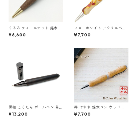
くるみ ウォールナット 銘木ペ
フローホワイト アクリルペン
ン ウッド 木のボールペン クロ
WhiteBrown TMA1600
¥6,600
¥7,700
スタイプ TWD1703
黒檀 こくたん ボールペン 希少
欅 けやき 銘木ペン ウッド 木
銘木材 ローラーボールペン T
のボールペン クロスタイプ T
¥13,200
¥7,700
WB2305 マグネットキャップ
WD1601
式