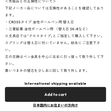
＜市販品との互換性について＞
下記メーカー品については互換性があることを確認しており
ます。
・CROSSタイプ 油性ボールペン用 替え芯
・三菱鉛筆 油性ボールペン用 （替え芯 SK-8など）
※文具店では｢クロスタイプ｣とご指定して購入して下さい。
スプリングは替え芯に付いていません。紛失にご注意下さ
い。
芯の交換はペン金具を中心に左右に引っ張って取り外して下
さい。
黒いつまみの替芯を少し右に回して取り外します。
International shipping available
Add to cart
日本国内にお住まいの方向け