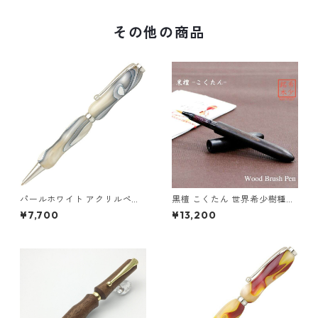
その他の商品
パールホワイト アクリルペン
黒檀 こくたん 世界希少樹種の
WhiteGray TMA1600
筆ペン インクカートリッジ付
¥7,700
¥13,200
き TFP1810 bk