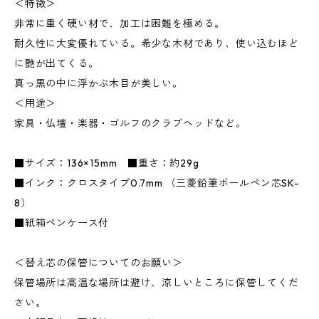
＜特徴＞
非常に重く硬い材で、加工は困難を極める。
耐久性に大変優れている。希少な木材であり、使い込むほど
に艶が出てくる。
真っ黒の中に浮かぶ木目が美しい。
＜用途＞
家具・仏壇・楽器・ゴルフのクラブヘッドなど。
■サイズ：136×15mm ■重さ：約29g
■インク：クロスタイプ0.7mm （三菱鉛筆ボールペン芯SK-
8）
■紙箱ペンケース付
＜替え芯の保管についてのお願い＞
保管場所は高温な場所は避け、涼しいところに保管してくだ
さい。