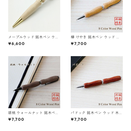
メープルウッド 銘木ペン ウッ
欅 けやき 銘木ペン ウッド 木
ド 木のボールペン クロスタイ
のボールペン クロスタイプ T
¥6,600
¥7,700
プ TWD1703
WD1601
胡桃 ウォールナット 銘木ペン
パドック 銘木ペン ウッド 木の
ウッド 木のボールペン クロス
ボールペン クロスタイプ TW
¥7,700
¥7,700
タイプ TWD1601
D1601