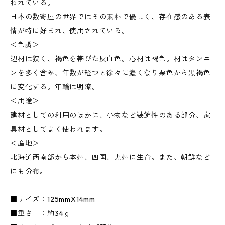
われている。
日本の数寄屋の世界ではその素朴で優しく、存在感のある表
情が特に好まれ、使用されている。
＜色調＞
辺材は狭く、褐色を帯びた灰白色。心材は褐色。材はタンニ
ンを多く含み、年数が経つと徐々に濃くなり栗色から黒褐色
に変化する。年輪は明瞭。
＜用途＞
建材としての利用のほかに、小物など装飾性のある部分、家
具材としてよく使われます。
＜産地＞
北海道西南部から本州、四国、九州に生育。また、朝鮮など
にも分布。
■サイズ：125mmX14mm
■重さ ：約34ｇ