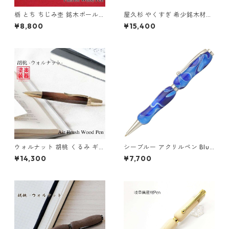
栃 とち ちじみ杢 銘木ボールペ
屋久杉 やくすぎ 希少銘木材の
ン ウッドペン 木のボールペン
万年筆 マグネットキャップ式
¥8,800
¥15,400
パーカータイプ SP15302
コンバータ付き TWM2303
ウォルナット 胡桃 くるみ ギタ
シーブルー アクリルペン Blue
ー塗装 Air Brush 木のボール
TMA1600
¥14,300
¥7,700
ペン パーカータイプ TGT1610