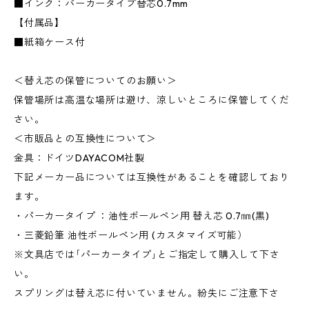
■インク：パーカータイプ替芯0.7mm
【付属品】
■紙箱ケース付
＜替え芯の保管についてのお願い＞
保管場所は高温な場所は避け、涼しいところに保管してくだ
さい。
＜市販品との互換性について＞
金具：ドイツDAYACOM社製
下記メーカー品については互換性があることを確認しており
ます。
・パーカータイプ ：油性ボールペン用 替え芯 0.7㎜(黒)
・三菱鉛筆 油性ボールペン用 (カスタマイズ可能）
※文具店では｢パーカータイプ｣とご指定して購入して下さ
い。
スプリングは替え芯に付いていません。紛失にご注意下さ