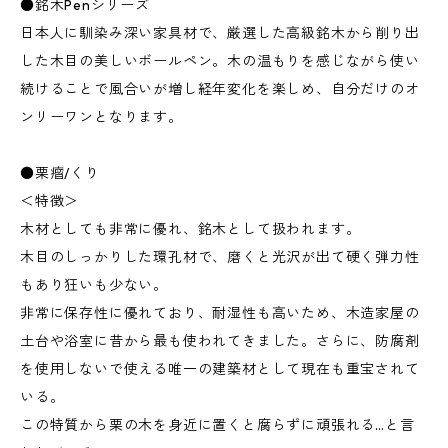
●銘木Penシリーズ
日本人に馴染み深い家具材で、厳選した高級銘木から削り出
した木目の美しいボールペン。木の温もりを感じながら使い
続けることで風合いが増し経年変化を楽しめ、自分だけのオ
ンリーワンとなります。
●栗瘤/くり
＜特徴＞
木材としても非常に優れ、銘木として扱われます。
木目のしっかりした環孔材で、磨くと光沢が出て硬く弾力性
もあり狂いも少ない。
非常に保存性に優れており、耐湿性も高いため、木造家屋の
土台や浴室に昔から最も使われてきました。さらに、防腐剤
を使用しないで使える唯一の建築材として現在も重宝されて
いる。
この特質から栗の木を身近に置くと腐らずに頑張れる…と言