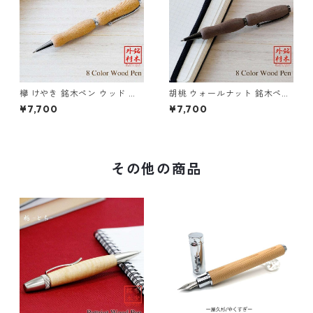
欅 けやき 銘木ペン ウッド 木
胡桃 ウォールナット 銘木ペン
のボールペン クロスタイプ T
ウッド 木のボールペン クロス
¥7,700
¥7,700
WD1601
タイプ TWD1601
その他の商品