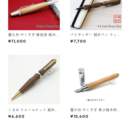
屋久杉 やくすぎ 縁起杢 銘木ボ
パリサンダー 銘木ペン ウッド
ールペン ウッドペン 木のボー
木のボールペン クロスタイプ
¥11,000
¥7,700
ルペン パーカータイプ SP153
TWD1601
03
くるみ ウォールナット 銘木ペ
屋久杉 やくすぎ 希少銘木材の
ン ウッド 木のボールペン クロ
万年筆 マグネットキャップ式
¥6,600
¥15,400
スタイプ TWD1703
コンバータ付き TWM2303