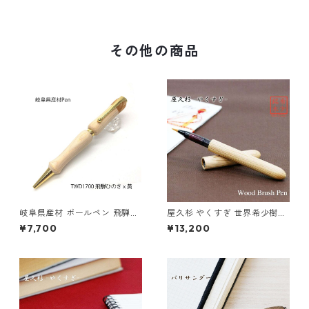
その他の商品
岐阜県産材 ボールペン 飛騨ひ
屋久杉 やくすぎ 世界希少樹種
のき ウッド アクリル 木のボー
の筆ペン インクカートリッジ
¥7,700
¥13,200
ルペン クロスタイプ TWD170
付き TFP1810 be
0