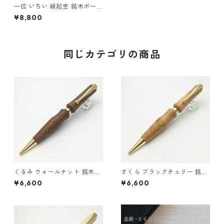
一位 いちい 縁起杢 銘木ボール
ペン ウッドペン 木のボールペ
¥8,800
ン パーカータイプ SP15200
同じカテゴリの商品
くるみ ウォールナット 銘木ペ
さくら ブラックチェリー 銘木
ン ウッド 木のボールペン クロ
ペン ウッド 木のボールペン ク
¥6,600
¥6,600
スタイプ TWD1703
ロスタイプ TWD1703