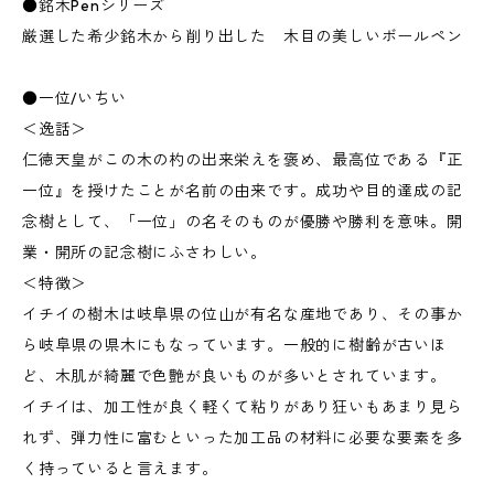
●銘木Penシリーズ
厳選した希少銘木から削り出した 木目の美しいボールペン
●一位/いちい
＜逸話＞
仁徳天皇がこの木の杓の出来栄えを褒め、最高位である『正
一位』を授けたことが名前の由来です。成功や目的達成の記
念樹として、「一位」の名そのものが優勝や勝利を意味。開
業・開所の記念樹にふさわしい。
＜特徴＞
イチイの樹木は岐阜県の位山が有名な産地であり、その事か
ら岐阜県の県木にもなっています。一般的に樹齢が古いほ
ど、木肌が綺麗で色艶が良いものが多いとされています。
イチイは、加工性が良く軽くて粘りがあり狂いもあまり見ら
れず、弾力性に富むといった加工品の材料に必要な要素を多
く持っていると言えます。