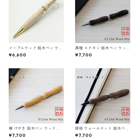
メープルウッド 銘木ペン ウッ
黒檀 コクタン 銘木ペン ウッド
ド 木のボールペン クロスタイ
木のボールペン クロスタイプ
¥6,600
¥7,700
プ TWD1703
TWD1601
欅 けやき 銘木ペン ウッド 木
胡桃 ウォールナット 銘木ペン
のボールペン クロスタイプ T
ウッド 木のボールペン クロス
¥7,700
¥7,700
WD1601
タイプ TWD1601