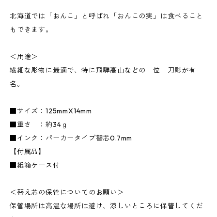
北海道では「おんこ」と呼ばれ「おんこの実」は食べること
もできます。
＜用途＞
繊細な彫物に最適で、特に飛騨高山などの一位一刀彫が有
名。
■サイズ：125mmX14mm
■重さ ：約34ｇ
■インク：パーカータイプ替芯0.7mm
【付属品】
■紙箱ケース付
＜替え芯の保管についてのお願い＞
保管場所は高温な場所は避け、涼しいところに保管してくだ