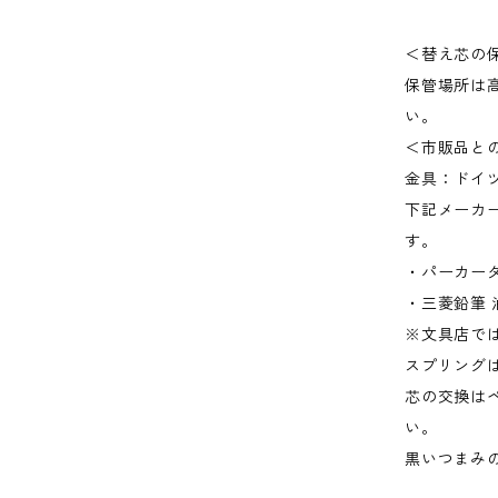
＜替え芯の
保管場所は
い。
＜市販品と
金具：ドイツ
下記メーカ
す。
・パーカータ
・三菱鉛筆 
※文具店で
スプリング
芯の交換は
い。
黒いつまみ