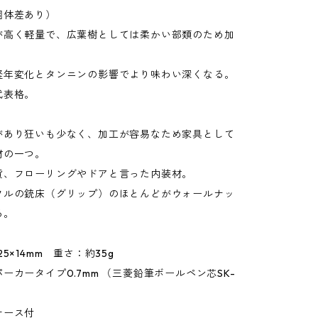
個体差あり）
が高く軽量で、広葉樹としては柔かい部類のため加
経年変化とタンニンの影響でより味わい深くなる。
代表格。
があり狂いも少なく、加工が容易なため家具として
材の一つ。
貨、フローリングやドアと言った内装材。
フルの銃床（グリップ）のほとんどがウォールナッ
る。
5×14mm 重さ：約35g
ーカータイプ0.7mm （三菱鉛筆ボールペン芯SK-
ケース付