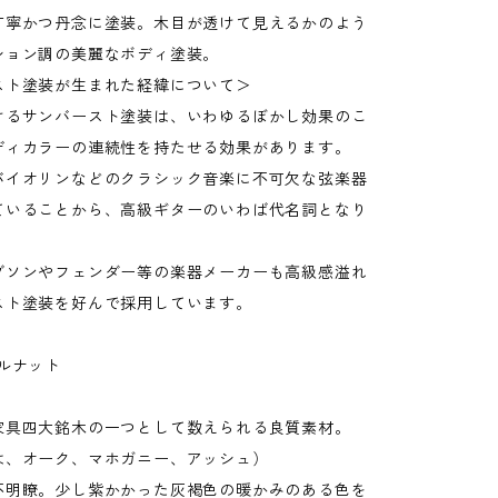
丁寧かつ丹念に塗装。木目が透けて見えるかのよう
ション調の美麗なボディ塗装。
スト塗装が生まれた経緯について＞
けるサンバースト塗装は、いわゆるぼかし効果のこ
ディカラーの連続性を持たせる効果があります。
バイオリンなどのクラシック音楽に不可欠な弦楽器
ていることから、高級ギターのいわば代名詞となり
ブソンやフェンダー等の楽器メーカーも高級感溢れ
スト塗装を好んで採用しています。
ルナット
家具四大銘木の一つとして数えられる良質素材。
は、オーク、マホガニー、アッシュ）
不明瞭。少し紫かかった灰褐色の暖かみのある色を