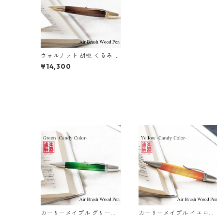
ウォルナット 胡桃 くるみ ギ
ター塗装 Air Brush 木のボ
¥14,300
ールペン パーカータイプ TG
T1610
カーリーメイプル グリーン
カーリーメイプル イエロー