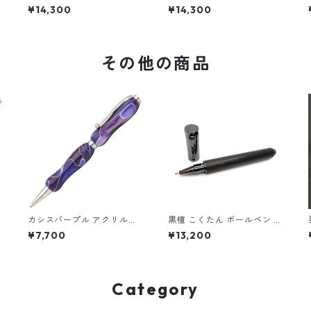
ギター塗装 Air Brush 木の
装 Air Brush 木のボールペ
¥14,300
¥14,300
ボールペン パーカータイプ
ン パーカータイプ TGT1611
TGT1611
その他の商品
カシスパープル アクリルペ
黒檀 こくたん ボールペン 希
ン Purple TMA1600
少銘木材 ローラーボールペ
¥7,700
¥13,200
ン TWB2305 マグネットキ
ャップ式
Category