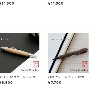
ター塗装 Air Brush 木のボ
装 Air Brush 木のボールペ
¥14,300
¥14,300
ールペン パーカータイプ TG
ン パーカータイプ TGT1610
T1610
栗 くり 銘木ボールペン ウッ
胡桃 ウォールナット 銘木ペ
ドペン 木のボールペン パー
ン ウッド 木のボールペン ク
¥8,800
¥7,700
カータイプ SP15206
ロスタイプ TWD1601