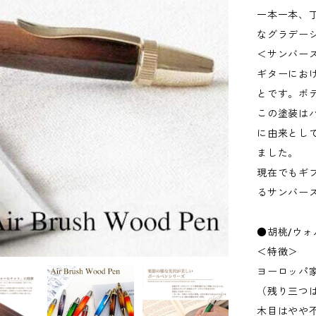
一本一本、
なグラデー
＜サンバー
ギターにお
とです。ボ
この塗装は
に由来とし
ました。
現在でもギ
るサンバー
●胡桃/ウォ
＜特徴＞
ヨーロッパ
（残り三つ
木目はやや