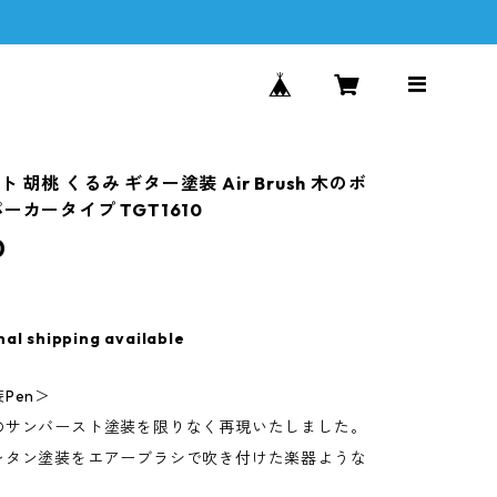
 胡桃 くるみ ギター塗装 Air Brush 木のボ
ーカータイプ TGT1610
0
nal shipping available
Pen＞
のサンバースト塗装を限りなく再現いたしました。
レタン塗装をエアーブラシで吹き付けた楽器ような
。