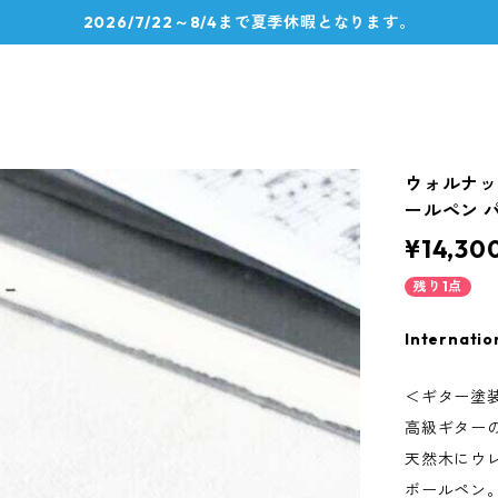
2026/7/22～8/4まで夏季休暇となります。
ウォルナット
ールペン パ
¥14,30
残り1点
Internatio
＜ギター塗装
高級ギター
天然木にウ
ボールペン