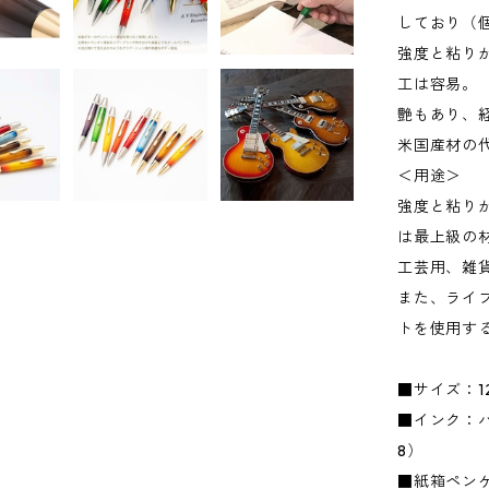
しており（
強度と粘り
工は容易。
艶もあり、
米国産材の
＜用途＞
強度と粘り
は最上級の
工芸用、雑
また、ライ
トを使用す
■サイズ：12
■インク：パ
8）
■紙箱ペン