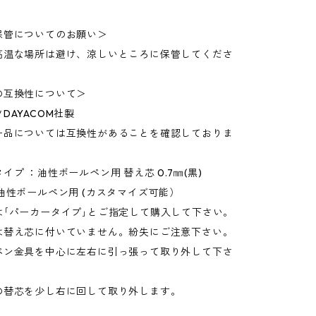
保管についてのお願い＞
高温な場所は避け、涼しいところに保管してくださ
の互換性について＞
DAYACOM社製
ー品については互換性があることを確認しておりま
イプ ：油性ボールペン用 替え芯 0.7㎜(黒)
油性ボールペン用 (カスタマイズ可能）
は｢パーカータイプ｣とご指定して購入して下さい。
は替え芯に付いていません。紛失にご注意下さい。
ペン金具を中心に左右に引っ張って取り外して下さ
の替芯を少し右に回して取り外します。