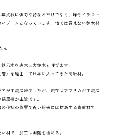
は年賀状に俳句や詩などだけでなく、昨今イラスト
使いブームとなっています。他では買えない銘木材
たん
・鉄刀木を唐木三大銘木と呼びます。
（唐）を経由して日本に入ってきた高級材。
ジアが主流産地でしたが、現在はアフリカが主流産
の縞黒檀が主流です。
檀の伐採の影響で近い将来には枯渇する貴重材で
硬い材で、加工は困難を極める。