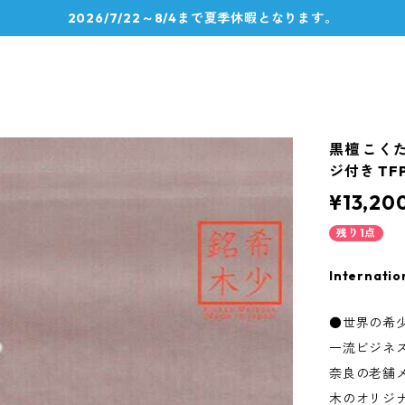
2026/7/22～8/4まで夏季休暇となります。
黒檀 こく
ジ付き TFP
¥13,20
残り1点
Internatio
●世界の希
一流ビジネ
奈良の老舗
木のオリジ