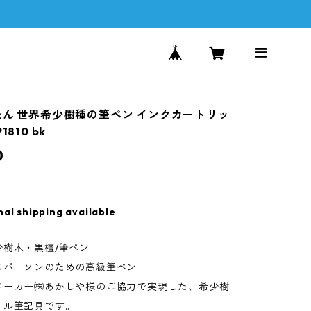
たん 世界希少樹種の筆ペン インクカートリッ
1810 bk
0
nal shipping available
少樹木・黒檀/筆ペン
スパーソンのための高級筆ペン
メーカー㈱あかしや様のご協力で実現した、希少樹
ナル筆記具です。