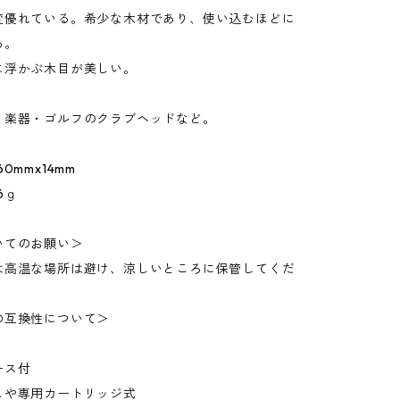
変優れている。希少な木材であり、使い込むほどに
る。
に浮かぶ木目が美しい。
・楽器・ゴルフのクラブヘッドなど。
0mmx14mm
6ｇ
いてのお願い＞
高温な場所は避け、涼しいところに保管してくだ
の互換性について＞
ース付
や専用カートリッジ式