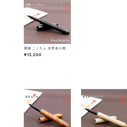
黒檀 こくたん 世界希少樹種
の筆ペン インクカートリッ
¥13,200
ジ付き TFP1810 bk