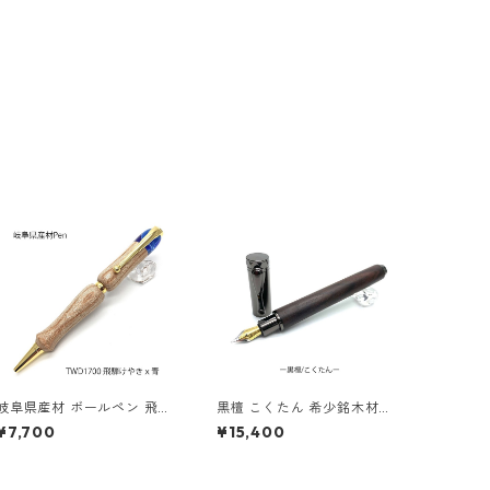
岐阜県産材 ボールペン 飛騨
黒檀 こくたん 希少銘木材の
けやき ウッド アクリル 木の
万年筆 マグネットキャップ
¥7,700
¥15,400
ボールペン クロスタイプ T
式 コンバータ付き TWM23
WD1700
05