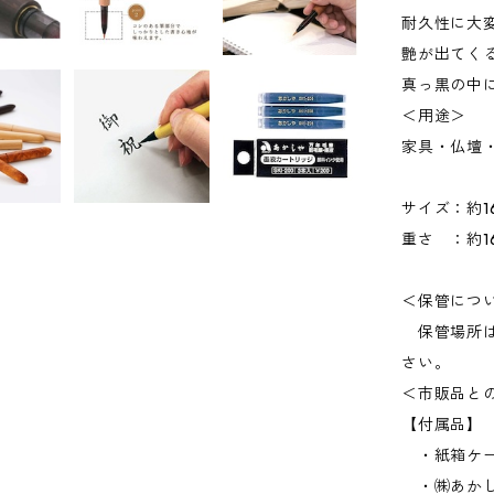
耐久性に大
艶が出てく
真っ黒の中
＜用途＞
家具・仏壇
サイズ：約16
重さ ：約1
＜保管につ
保管場所は
さい。
＜市販品と
【付属品】
・紙箱ケ
・㈱あかし