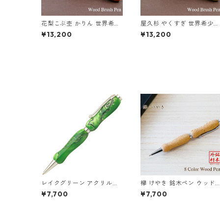
花梨こぶ杢 かりん 世界希少
屋久杉 やくすぎ 世界希少樹
樹種の筆ペン インクカート
種の筆ペン インクカートリ
¥13,200
¥13,200
リッジ付き TFP1810 or
ッジ付き TFP1810 be
レイクグリーン アクリルペ
欅 けやき 銘木ペン ウッド
ン Green TMA1600
木のボールペン クロスタイ
¥7,700
¥7,700
プ TWD1601