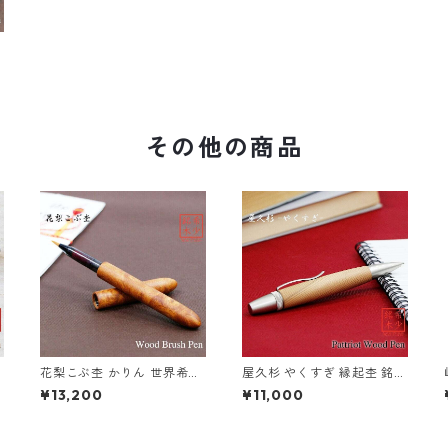
その他の商品
花梨こぶ杢 かりん 世界希少
屋久杉 やくすぎ 縁起杢 銘木
樹種の筆ペン インクカート
ボールペン ウッドペン 木の
¥13,200
¥11,000
リッジ付き TFP1810 or
ボールペン パーカータイプ
SP15303