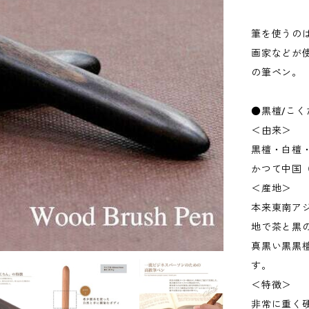
筆を使うの
画家などが
の筆ペン。
●黒檀/こく
＜由来＞
黒檀・白檀
かつて中国
＜産地＞
本来東南ア
地で茶と黒
真黒い黒黒
す。
＜特徴＞
非常に重く