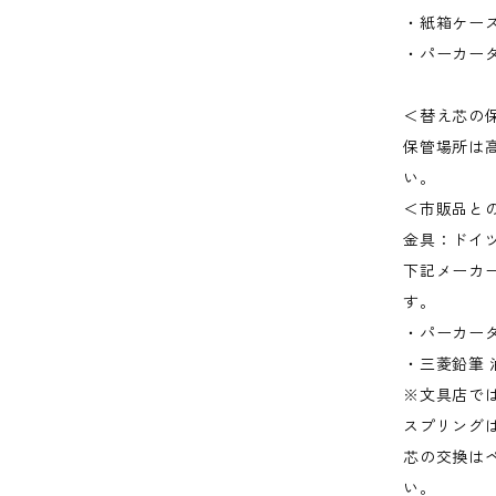
・紙箱ケー
・パーカータ
＜替え芯の
保管場所は
い。
＜市販品と
金具：ドイツ
下記メーカ
す。
・パーカータ
・三菱鉛筆 
※文具店で
スプリング
芯の交換は
い。