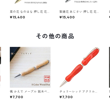
柄
菜の花 なのはな 押し花 花柄
紫陽花 あじさい 押し花 花柄
ペン パーカータイプ 黄色 イ
ペン パーカータイプ 5色 TF
¥15,400
¥15,400
エロー TFB2020ye
B2020pa
その他の商品
楓 かえで メープル 銘木ペン
チェリーレッド アクリルペ
ウッド 木のボールペン クロ
ン Red TMA1600
¥7,700
¥7,700
スタイプ TWD1601