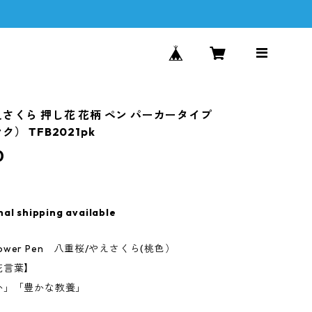
えさくら 押し花 花柄 ペン パーカータイプ
ク） TFB2021pk
0
nal shipping available
Flower Pen 八重桜/やえさくら(桃色）
花言葉】
か」「豊かな教養」