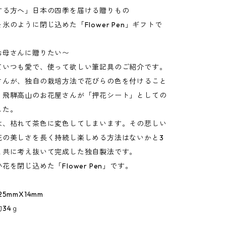
する方へ」日本の四季を届ける贈りもの
氷のように閉じ込めた「Flower Pen」ギフトで
お母さんに贈りたい〜
ていつも愛で、使って欲しい筆記具のご紹介です。
さんが、独自の栽培方法で花びらの色を付けること
、飛騨高山のお花屋さんが「押花シート」としての
した。
は、枯れて茶色に変色してしまいます。その悲しい
花の美しさを長く持続し楽しめる方法はないかと3
と共に考え抜いて完成した独自製法です。
花を閉じ込めた「Flower Pen」です。
5mmX14mm
34ｇ