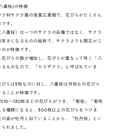
八重桜)の特徴
バラ科サクラ属の落葉広葉樹で、花びらがたくさん
称です。
（八重桜）は一つのサクラの品種ではなく、サクラ
重咲きになるものの総称で、サクラよりも開花が二
いのが特徴です。
も花びらの数が増加し、花びらが重なって咲く「八
なるものなので、「ヤエザクラ」と呼ばれていま
花びらは5枚なのに対し、八重桜は何枚もの花びら
けることが特徴です。
均10〜130枚ほどの花びらがつき、「菊桜」「菊咲
れる種類になると、300枚以上の花びらをつけま
花の姿が牡丹と似ていることから、「牡丹桜」とい
けられました。