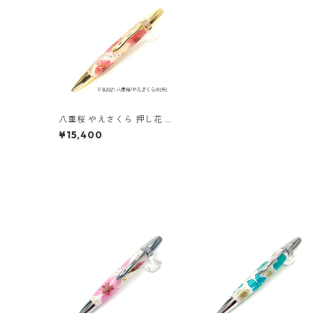
八重桜 やえさくら 押し花 花
柄 ペン パーカータイプ （桃
¥15,400
色 ピンク） TFB2021pk