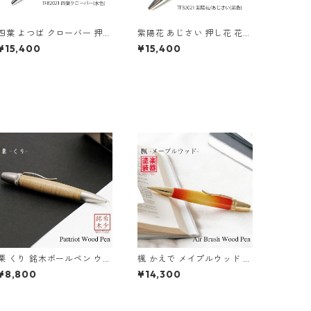
四葉 よつば クローバー 押し
紫陽花 あじさい 押し花 花柄
花 花柄ペン パーカータイプ
ペン パーカータイプ 紫色 パ
¥15,400
¥15,400
水色 TFB2021bl
ープル TFB2021pu
栗 くり 銘木ボールペン ウッ
楓 かえで メイプルウッド ギ
ドペン 木のボールペン パー
ター塗装 Air Brush 木のボ
¥8,800
¥14,300
カータイプ SP15206
ールペン パーカータイプ TG
T1610