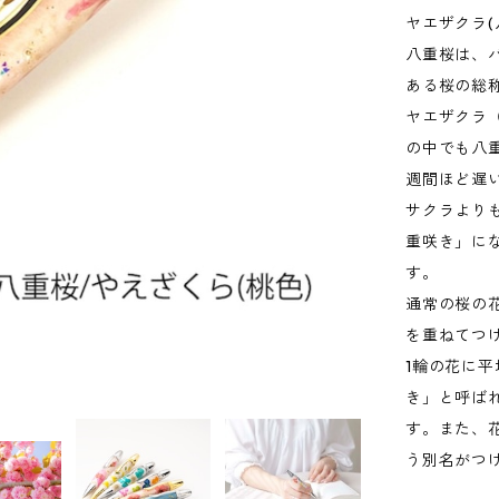
ヤエザクラ(
八重桜は、
ある桜の総
ヤエザクラ
の中でも八
週間ほど遅
サクラより
重咲き」に
す。
通常の桜の
を重ねてつ
1輪の花に平
き」と呼ば
す。また、
う別名がつ