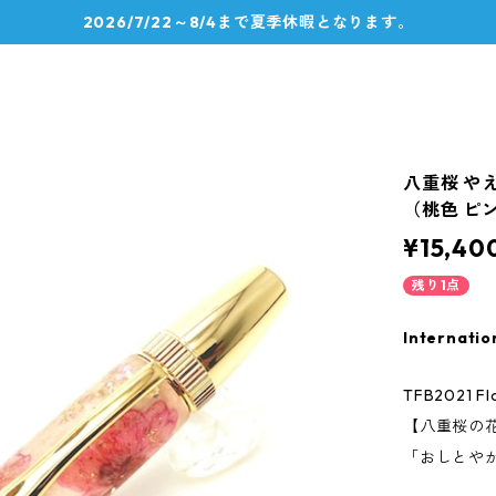
2026/7/22～8/4まで夏季休暇となります。
八重桜 や
（桃色 ピン
¥15,40
残り1点
Internatio
TFB2021 
【八重桜の
「おしとや