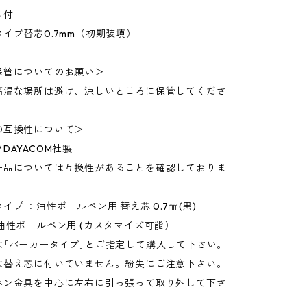
ス付
イプ替芯0.7mm（初期装填）
保管についてのお願い＞
高温な場所は避け、涼しいところに保管してくださ
の互換性について＞
DAYACOM社製
ー品については互換性があることを確認しておりま
イプ ：油性ボールペン用 替え芯 0.7㎜(黒)
油性ボールペン用 (カスタマイズ可能）
は｢パーカータイプ｣とご指定して購入して下さい。
は替え芯に付いていません。紛失にご注意下さい。
ペン金具を中心に左右に引っ張って取り外して下さ