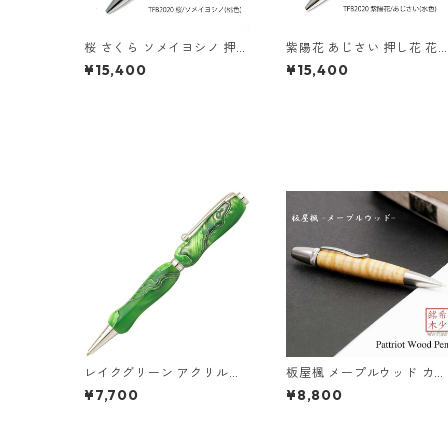
桜 さくら ソメイヨシノ 押し
紫陽花 あじさい 押し花 花
花 花柄 ペンパーカータイプ
ペン パーカータイプ 水色 T
¥15,400
¥15,400
桃色 ピンク TFB2020pk
FB2020bl
レイクグリーン アクリルペ
板屋楓 メープルウッド カエ
ン Green TMA1600
デ ちじみ杢 銘木ボールペン
¥7,700
¥8,800
ウッドペン 木のボールペン
パーカータイプ SP15201