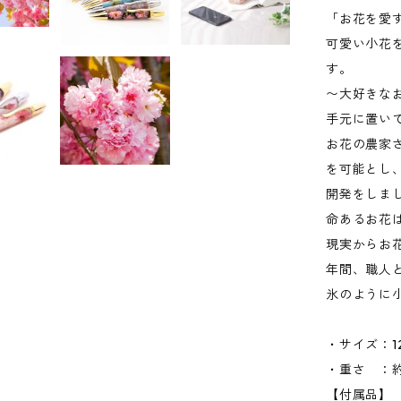
「お花を愛
可愛い小花を
す。
〜大好きな
手元に置い
お花の農家
を可能とし
開発をしま
命あるお花
現実からお
年間、職人
氷のように小
・サイズ：12
・重さ ：約
【付属品】